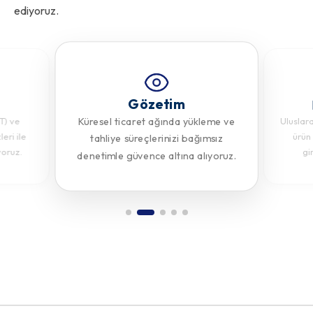
ediyoruz.
Gözetim
Küresel ticaret ağında yükleme ve
T) ve
Uluslar
eri ile
ürün
tahliye süreçlerinizi bağımsız
yoruz.
gi
denetimle güvence altına alıyoruz.