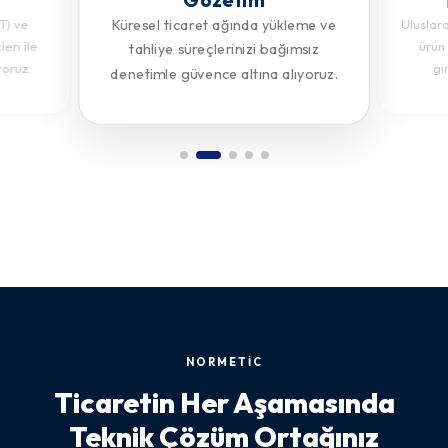
Küresel ticaret ağında yükleme ve
T) ve
Uluslar
eri ile
ürün
tahliye süreçlerinizi bağımsız
yoruz.
gi
denetimle güvence altına alıyoruz.
NORMETİC
Ticaretin Her Aşamasında
Teknik Çözüm Ortağınız