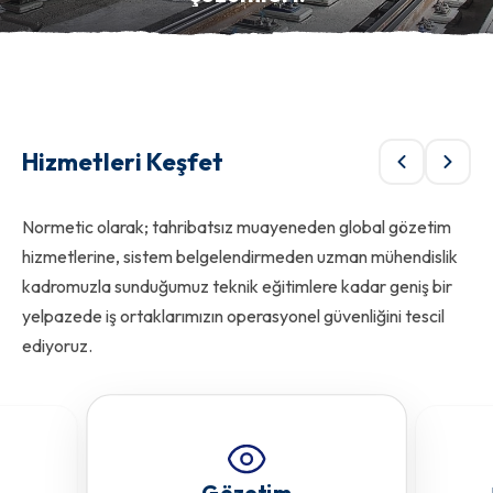
Endüstriyel süreçlerinizde profesyonel
60 yıllık tecrübeyle bağımsız denetim
iş ortağınız.
ve gözetim.
Hizmetleri Keşfet
Normetic olarak; tahribatsız muayeneden global gözetim
hizmetlerine, sistem belgelendirmeden uzman mühendislik
kadromuzla sunduğumuz teknik eğitimlere kadar geniş bir
yelpazede iş ortaklarımızın operasyonel güvenliğini tescil
ediyoruz.
Gözetim